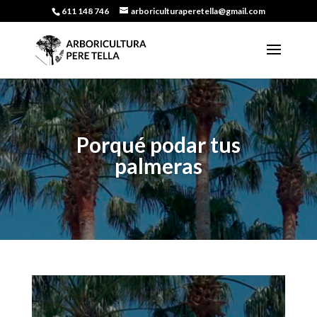
611 148 746
arboriculturaperetella@gmail.com
Porqué podar tus
palmeras